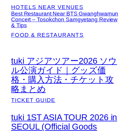
HOTELS NEAR VENUES
Best Restaurant Near BTS Gwanghwamun
Concert – Tosokchon Samgyetang Review
& Tips
FOOD & RESTAURANTS
tuki アジアツアー2026 ソウ
ル公演ガイド｜グッズ価
格・購入方法・チケット攻
略まとめ
TICKET GUIDE
tuki 1ST ASIA TOUR 2026 in
SEOUL (Official Goods